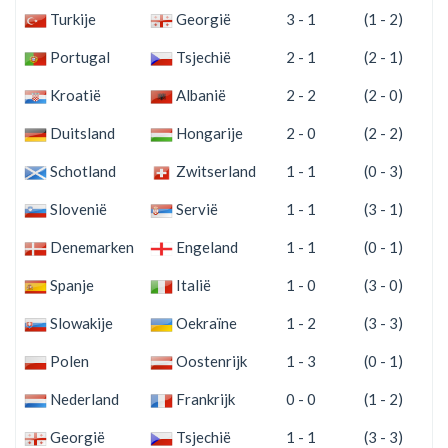
Turkije
Georgië
3 - 1
(1 - 2)
Portugal
Tsjechië
2 - 1
(2 - 1)
Kroatië
Albanië
2 - 2
(2 - 0)
Duitsland
Hongarije
2 - 0
(2 - 2)
Schotland
Zwitserland
1 - 1
(0 - 3)
Slovenië
Servië
1 - 1
(3 - 1)
Denemarken
Engeland
1 - 1
(0 - 1)
Spanje
Italië
1 - 0
(3 - 0)
Slowakije
Oekraïne
1 - 2
(3 - 3)
Polen
Oostenrijk
1 - 3
(0 - 1)
Nederland
Frankrijk
0 - 0
(1 - 2)
Georgië
Tsjechië
1 - 1
(3 - 3)