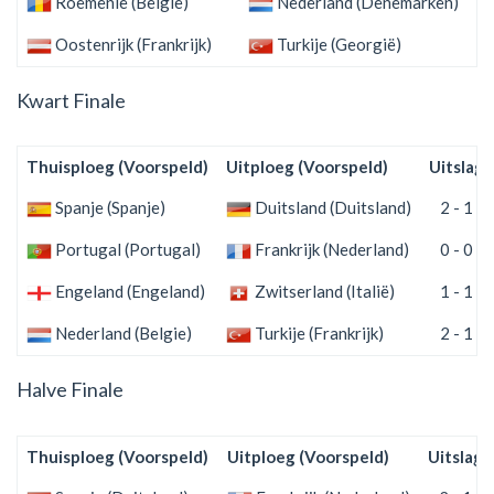
Roemenië (Belgie)
Nederland (Denemarken)
0
Oostenrijk (Frankrijk)
Turkije (Georgië)
1
Kwart Finale
Thuisploeg (Voorspeld)
Uitploeg (Voorspeld)
Uitslag
Spanje (Spanje)
Duitsland (Duitsland)
2 - 1
Portugal (Portugal)
Frankrijk (Nederland)
0 - 0
Engeland (Engeland)
Zwitserland (Italië)
1 - 1
Nederland (Belgie)
Turkije (Frankrijk)
2 - 1
Halve Finale
Thuisploeg (Voorspeld)
Uitploeg (Voorspeld)
Uitslag