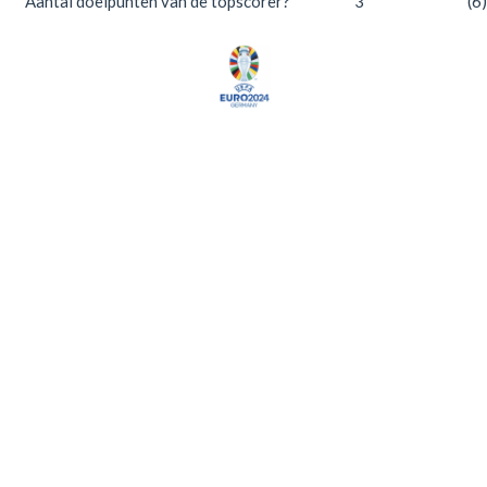
Aantal doelpunten van de topscorer?
3
(6)