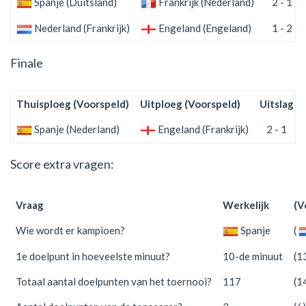
Spanje (Duitsland)
Frankrijk (Nederland)
2 - 1
Nederland (Frankrijk)
Engeland (Engeland)
1 - 2
Finale
Thuisploeg (Voorspeld)
Uitploeg (Voorspeld)
Uitslag
Spanje (Nederland)
Engeland (Frankrijk)
2 - 1
Score extra vragen:
Vraag
Werkelijk
(V
Wie wordt er kampioen?
Spanje
(
1e doelpunt in hoeveelste minuut?
10-de minuut
(1
Totaal aantal doelpunten van het toernooi?
117
(1