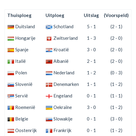
Thuisploeg
Uitploeg
Uitslag
(Voorspeld)
S
Duitsland
Schotland
5 - 1
(2 - 1)
Hongarije
Zwitserland
1 - 3
(2 - 0)
Spanje
Kroatië
3 - 0
(2 - 0)
Italië
Albanië
2 - 1
(2 - 0)
Polen
Nederland
1 - 2
(0 - 3)
Slovenië
Denemarken
1 - 1
(1 - 2)
Servië
Engeland
0 - 1
(1 - 1)
Roemenië
Oekraïne
3 - 0
(1 - 2)
Belgie
Slowakije
0 - 1
(3 - 0)
Oostenrijk
Frankrijk
0 - 1
(1 - 2)