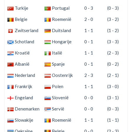
Turkije
Portugal
0 - 3
(0 - 3)
Belgie
Roemenië
2 - 0
(3 - 2)
Zwitserland
Duitsland
1 - 1
(1 - 2)
Schotland
Hongarije
0 - 1
(3 - 3)
Kroatië
Italië
1 - 1
(2 - 3)
Albanië
Spanje
0 - 1
(0 - 2)
Nederland
Oostenrijk
2 - 3
(2 - 1)
Frankrijk
Polen
1 - 1
(3 - 0)
Engeland
Slovenië
0 - 0
(3 - 1)
Denemarken
Servië
0 - 0
(0 - 3)
Slowakije
Roemenië
1 - 1
(1 - 1)
Oekraïne
Belgie
0 - 0
(2 - 3)