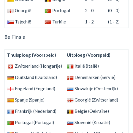
Georgië
Portugal
2 - 0
(0 - 3)
Tsjechië
Turkije
1 - 2
(1 - 2)
8e Finale
Thuisploeg (Voorspeld)
Uitploeg (Voorspeld)
Ui
Zwitserland (Hongarije)
Italië (Italië)
2
Duitsland (Duitsland)
Denemarken (Servië)
2
Engeland (Engeland)
Slowakije (Oostenrijk)
2
Spanje (Spanje)
Georgië (Zwitserland)
4
Frankrijk (Nederland)
Belgie (Oekraïne)
1
Portugal (Portugal)
Slovenië (Kroatië)
0