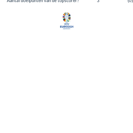
Aantal doelpunten van de topscorer?
3
(0)