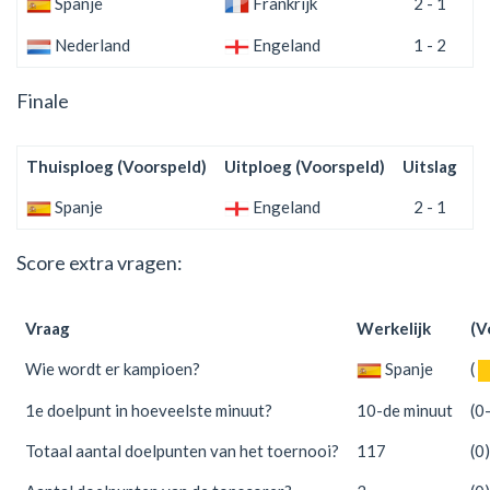
Spanje
Frankrijk
2 - 1
Nederland
Engeland
1 - 2
Finale
Thuisploeg (Voorspeld)
Uitploeg (Voorspeld)
Uitslag
(
Spanje
Engeland
2 - 1
Score extra vragen:
Vraag
Werkelijk
(V
Wie wordt er kampioen?
Spanje
(
1e doelpunt in hoeveelste minuut?
10-de minuut
(0
Totaal aantal doelpunten van het toernooi?
117
(0)