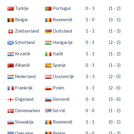
Turkije
Portugal
0 - 3
(1 - 2)
Belgie
Roemenië
2 - 0
(3 - 1)
Zwitserland
Duitsland
1 - 1
(1 - 3)
Schotland
Hongarije
0 - 1
(2 - 2)
Kroatië
Italië
1 - 1
(1 - 2)
Albanië
Spanje
0 - 1
(1 - 3)
Nederland
Oostenrijk
2 - 3
(2 - 0)
Frankrijk
Polen
1 - 1
(2 - 0)
Engeland
Slovenië
0 - 0
(3 - 0)
Denemarken
Servië
0 - 0
(1 - 2)
Slowakije
Roemenië
1 - 1
(0 - 1)
Oekraïne
Belgie
0 - 0
(1 - 3)