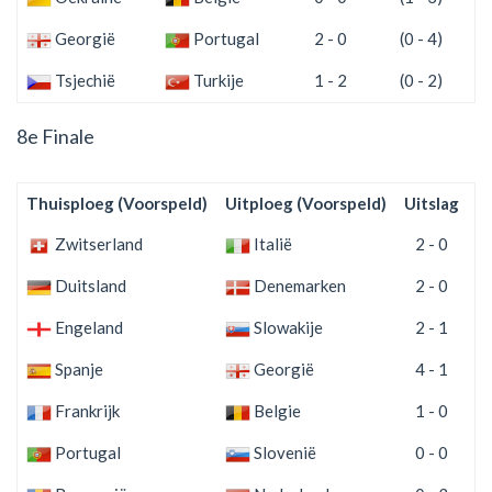
Georgië
Portugal
2 - 0
(0 - 4)
Tsjechië
Turkije
1 - 2
(0 - 2)
8e Finale
Thuisploeg (Voorspeld)
Uitploeg (Voorspeld)
Uitslag
(
Zwitserland
Italië
2 - 0
Duitsland
Denemarken
2 - 0
Engeland
Slowakije
2 - 1
Spanje
Georgië
4 - 1
Frankrijk
Belgie
1 - 0
Portugal
Slovenië
0 - 0