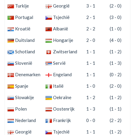
Turkije
Georgië
3 - 1
(2 - 0)
Portugal
Tsjechië
2 - 1
(3 - 0)
Kroatië
Albanië
2 - 2
(1 - 0)
Duitsland
Hongarije
2 - 0
(4 - 0)
Schotland
Zwitserland
1 - 1
(1 - 2)
Slovenië
Servië
1 - 1
(1 - 3)
Denemarken
Engeland
1 - 1
(0 - 2)
Spanje
Italië
1 - 0
(2 - 0)
Slowakije
Oekraïne
1 - 2
(1 - 2)
Polen
Oostenrijk
1 - 3
(1 - 1)
Nederland
Frankrijk
0 - 0
(2 - 2)
Georgië
Tsjechië
1 - 1
(1 - 2)