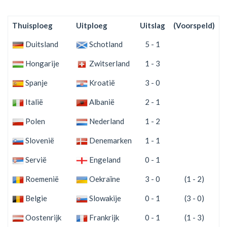
Thuisploeg
Uitploeg
Uitslag
(Voorspeld)
S
Duitsland
Schotland
5 - 1
Hongarije
Zwitserland
1 - 3
Spanje
Kroatië
3 - 0
Italië
Albanië
2 - 1
Polen
Nederland
1 - 2
Slovenië
Denemarken
1 - 1
Servië
Engeland
0 - 1
Roemenië
Oekraïne
3 - 0
(1 - 2)
Belgie
Slowakije
0 - 1
(3 - 0)
Oostenrijk
Frankrijk
0 - 1
(1 - 3)