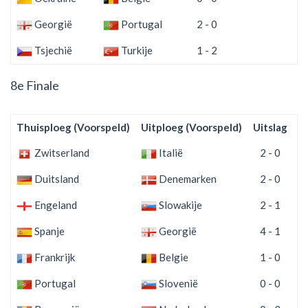
Georgië
Portugal
2 - 0
Tsjechië
Turkije
1 - 2
8e Finale
Thuisploeg (Voorspeld)
Uitploeg (Voorspeld)
Uitslag
(
Zwitserland
Italië
2 - 0
Duitsland
Denemarken
2 - 0
Engeland
Slowakije
2 - 1
Spanje
Georgië
4 - 1
Frankrijk
Belgie
1 - 0
Portugal
Slovenië
0 - 0