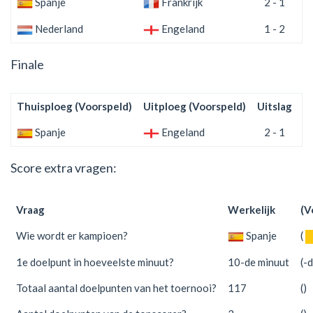
Spanje
Frankrijk
2 - 1
Nederland
Engeland
1 - 2
Finale
Thuisploeg (Voorspeld)
Uitploeg (Voorspeld)
Uitslag
(
Spanje
Engeland
2 - 1
Score extra vragen:
Vraag
Werkelijk
(V
Wie wordt er kampioen?
Spanje
(
1e doelpunt in hoeveelste minuut?
10-de minuut
(-
Totaal aantal doelpunten van het toernooi?
117
()