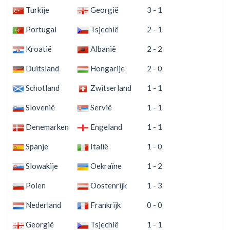
Turkije
Georgië
3 - 1
Portugal
Tsjechië
2 - 1
Kroatië
Albanië
2 - 2
Duitsland
Hongarije
2 - 0
Schotland
Zwitserland
1 - 1
Slovenië
Servië
1 - 1
Denemarken
Engeland
1 - 1
Spanje
Italië
1 - 0
Slowakije
Oekraïne
1 - 2
Polen
Oostenrijk
1 - 3
Nederland
Frankrijk
0 - 0
Georgië
Tsjechië
1 - 1