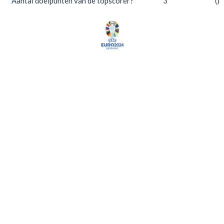
Aantal doelpunten van de topscorer?
3
()