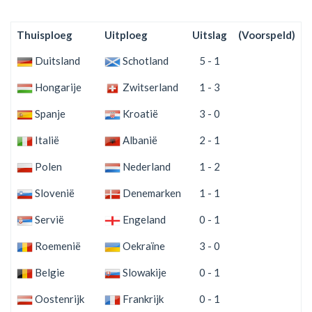
Thuisploeg
Uitploeg
Uitslag
(Voorspeld)
S
Duitsland
Schotland
5 - 1
Hongarije
Zwitserland
1 - 3
Spanje
Kroatië
3 - 0
Italië
Albanië
2 - 1
Polen
Nederland
1 - 2
Slovenië
Denemarken
1 - 1
Servië
Engeland
0 - 1
Roemenië
Oekraïne
3 - 0
Belgie
Slowakije
0 - 1
Oostenrijk
Frankrijk
0 - 1