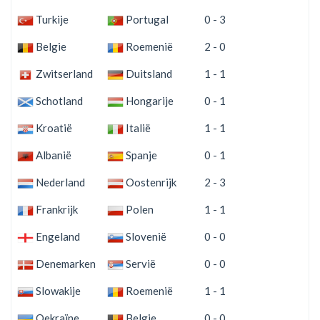
Turkije
Portugal
0 - 3
Belgie
Roemenië
2 - 0
Zwitserland
Duitsland
1 - 1
Schotland
Hongarije
0 - 1
Kroatië
Italië
1 - 1
Albanië
Spanje
0 - 1
Nederland
Oostenrijk
2 - 3
Frankrijk
Polen
1 - 1
Engeland
Slovenië
0 - 0
Denemarken
Servië
0 - 0
Slowakije
Roemenië
1 - 1
Oekraïne
Belgie
0 - 0