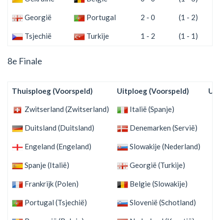
Georgië
Portugal
2 - 0
(1 - 2)
Tsjechië
Turkije
1 - 2
(1 - 1)
8e Finale
Thuisploeg (Voorspeld)
Uitploeg (Voorspeld)
Uit
Zwitserland (Zwitserland)
Italië (Spanje)
2 
Duitsland (Duitsland)
Denemarken (Servië)
2 
Engeland (Engeland)
Slowakije (Nederland)
2 
Spanje (Italië)
Georgië (Turkije)
4 
Frankrijk (Polen)
Belgie (Slowakije)
1 
Portugal (Tsjechië)
Slovenië (Schotland)
0 