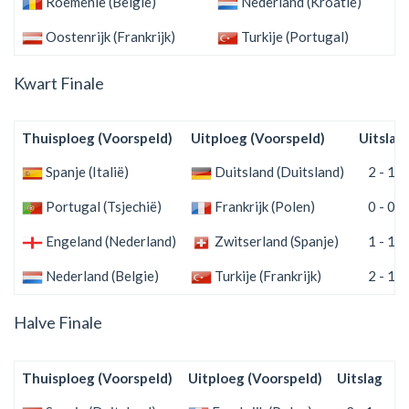
Roemenië (Belgie)
Nederland (Kroatië)
0 
Oostenrijk (Frankrijk)
Turkije (Portugal)
1 
Kwart Finale
Thuisploeg (Voorspeld)
Uitploeg (Voorspeld)
Uitslag
Spanje (Italië)
Duitsland (Duitsland)
2 - 1
Portugal (Tsjechië)
Frankrijk (Polen)
0 - 0
Engeland (Nederland)
Zwitserland (Spanje)
1 - 1
Nederland (Belgie)
Turkije (Frankrijk)
2 - 1
Halve Finale
Thuisploeg (Voorspeld)
Uitploeg (Voorspeld)
Uitslag
(