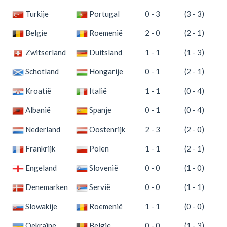
Turkije
Portugal
0 - 3
(3 - 3)
Belgie
Roemenië
2 - 0
(2 - 1)
Zwitserland
Duitsland
1 - 1
(1 - 3)
Schotland
Hongarije
0 - 1
(2 - 1)
Kroatië
Italië
1 - 1
(0 - 4)
Albanië
Spanje
0 - 1
(0 - 4)
Nederland
Oostenrijk
2 - 3
(2 - 0)
Frankrijk
Polen
1 - 1
(2 - 1)
Engeland
Slovenië
0 - 0
(1 - 0)
Denemarken
Servië
0 - 0
(1 - 1)
Slowakije
Roemenië
1 - 1
(0 - 0)
Oekraïne
Belgie
0 - 0
(1 - 3)