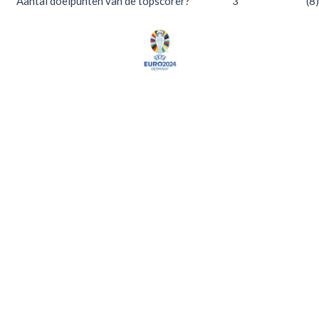
Aantal doelpunten van de topscorer?
3
(8)