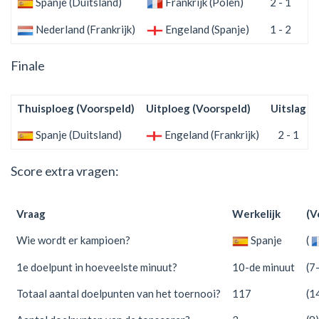
Spanje (Duitsland)
Frankrijk (Polen)
2 - 1
Nederland (Frankrijk)
Engeland (Spanje)
1 - 2
Finale
Thuisploeg (Voorspeld)
Uitploeg (Voorspeld)
Uitslag
Spanje (Duitsland)
Engeland (Frankrijk)
2 - 1
Score extra vragen:
Vraag
Werkelijk
(V
Wie wordt er kampioen?
Spanje
(
1e doelpunt in hoeveelste minuut?
10-de minuut
(7
Totaal aantal doelpunten van het toernooi?
117
(1