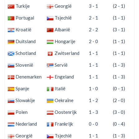
Turkije
Georgië
3 - 1
(2 - 1)
Portugal
Tsjechië
2 - 1
(1 - 1)
Kroatië
Albanië
2 - 2
(3 - 1)
Duitsland
Hongarije
2 - 0
(1 - 1)
Schotland
Zwitserland
1 - 1
(1 - 1)
Slovenië
Servië
1 - 1
(1 - 3)
Denemarken
Engeland
1 - 1
(1 - 3)
Spanje
Italië
1 - 0
(0 - 1)
Slowakije
Oekraïne
1 - 2
(2 - 0)
Polen
Oostenrijk
1 - 3
(3 - 0)
Nederland
Frankrijk
0 - 0
(0 - 4)
Georgië
Tsjechië
1 - 1
(1 - 3)