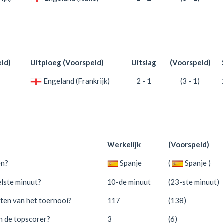
ld)
Uitploeg (Voorspeld)
Uitslag
(Voorspeld)
Engeland (Frankrijk)
2 - 1
(3 - 1)
Werkelijk
(Voorspeld)
en?
Spanje
(
Spanje )
elste minuut?
10-de minuut
(23-ste minuut)
nten van het toernooi?
117
(138)
n de topscorer?
3
(6)