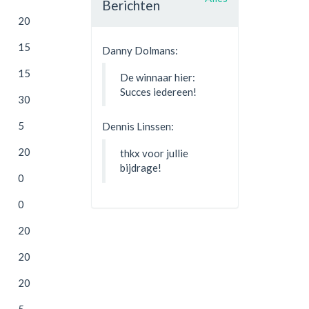
Berichten
20
15
Danny Dolmans:
15
De winnaar hier:
Succes iedereen!
30
5
Dennis Linssen:
20
thkx voor jullie
bijdrage!
0
0
20
20
20
5