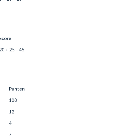
Score
20 + 25 = 45
Punten
100
12
4
7