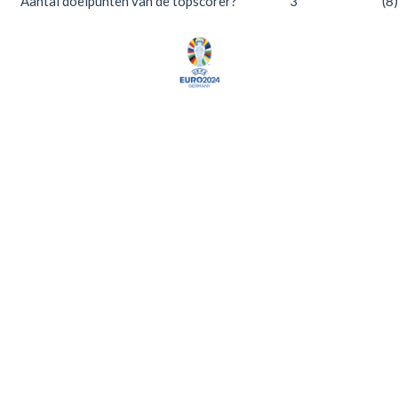
Aantal doelpunten van de topscorer?
3
(8)