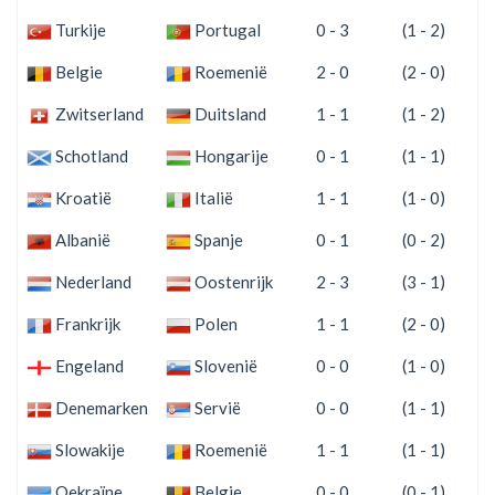
Turkije
Portugal
0 - 3
(1 - 2)
Belgie
Roemenië
2 - 0
(2 - 0)
Zwitserland
Duitsland
1 - 1
(1 - 2)
Schotland
Hongarije
0 - 1
(1 - 1)
Kroatië
Italië
1 - 1
(1 - 0)
Albanië
Spanje
0 - 1
(0 - 2)
Nederland
Oostenrijk
2 - 3
(3 - 1)
Frankrijk
Polen
1 - 1
(2 - 0)
Engeland
Slovenië
0 - 0
(1 - 0)
Denemarken
Servië
0 - 0
(1 - 1)
Slowakije
Roemenië
1 - 1
(1 - 1)
Oekraïne
Belgie
0 - 0
(0 - 1)