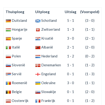
Thuisploeg
Uitploeg
Uitslag
(Voorspeld)
S
Duitsland
Schotland
5 - 1
(3 - 0)
Hongarije
Zwitserland
1 - 3
(1 - 1)
Spanje
Kroatië
3 - 0
(2 - 1)
Italië
Albanië
2 - 1
(2 - 0)
Polen
Nederland
1 - 2
(0 - 2)
Slovenië
Denemarken
1 - 1
(1 - 2)
Servië
Engeland
0 - 1
(1 - 3)
Roemenië
Oekraïne
3 - 0
(1 - 1)
Belgie
Slowakije
0 - 1
(2 - 0)
Oostenrijk
Frankrijk
0 - 1
(1 - 2)