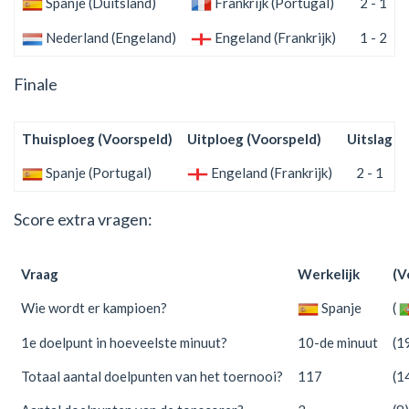
Spanje (Duitsland)
Frankrijk (Portugal)
2 - 1
Nederland (Engeland)
Engeland (Frankrijk)
1 - 2
Finale
Thuisploeg (Voorspeld)
Uitploeg (Voorspeld)
Uitslag
Spanje (Portugal)
Engeland (Frankrijk)
2 - 1
Score extra vragen:
Vraag
Werkelijk
(V
Wie wordt er kampioen?
Spanje
(
1e doelpunt in hoeveelste minuut?
10-de minuut
(1
Totaal aantal doelpunten van het toernooi?
117
(1