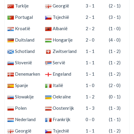
Turkije
Georgië
3 - 1
(2 - 1)
Portugal
Tsjechië
2 - 1
(3 - 1)
Kroatië
Albanië
2 - 2
(1 - 0)
Duitsland
Hongarije
2 - 0
(4 - 0)
Schotland
Zwitserland
1 - 1
(1 - 2)
Slovenië
Servië
1 - 1
(1 - 2)
Denemarken
Engeland
1 - 1
(1 - 2)
Spanje
Italië
1 - 0
(2 - 0)
Slowakije
Oekraïne
1 - 2
(0 - 1)
Polen
Oostenrijk
1 - 3
(1 - 3)
Nederland
Frankrijk
0 - 0
(1 - 1)
Georgië
Tsjechië
1 - 1
(1 - 2)