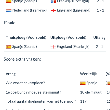
Spanje (Spanje)
Frankrijk (Portugal)
2 - 1
Nederland (Frankrijk)
Engeland (Engeland)
1 - 2
Finale
Thuisploeg (Voorspeld)
Uitploeg (Voorspeld)
Uitslag
Spanje (Spanje)
Engeland (Frankrijk)
2 - 1
Score extra vragen:
Vraag
Werkelijk
(V
Wie wordt er kampioen?
Spanje
(
1e doelpunt in hoeveelste minuut?
10-de minuut
(1
Totaal aantal doelpunten van het toernooi?
117
(1