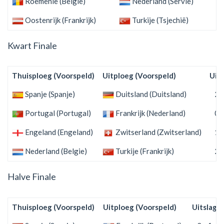
Roemenië (Belgie)
Nederland (Servië)
Oostenrijk (Frankrijk)
Turkije (Tsjechië)
Kwart Finale
Thuisploeg (Voorspeld)
Uitploeg (Voorspeld)
Uits
Spanje (Spanje)
Duitsland (Duitsland)
2 -
Portugal (Portugal)
Frankrijk (Nederland)
0 -
Engeland (Engeland)
Zwitserland (Zwitserland)
1 -
Nederland (Belgie)
Turkije (Frankrijk)
2 -
Halve Finale
Thuisploeg (Voorspeld)
Uitploeg (Voorspeld)
Uitslag