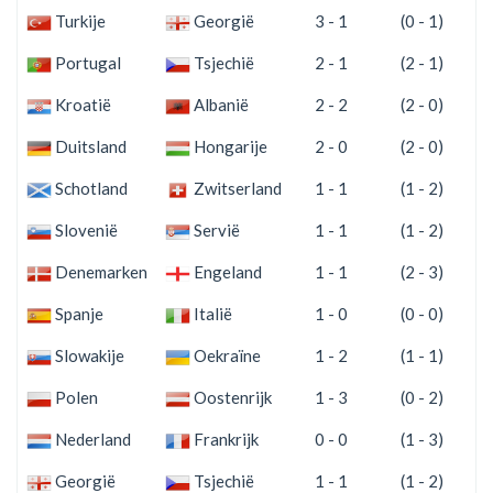
Turkije
Georgië
3 - 1
(0 - 1)
Portugal
Tsjechië
2 - 1
(2 - 1)
Kroatië
Albanië
2 - 2
(2 - 0)
Duitsland
Hongarije
2 - 0
(2 - 0)
Schotland
Zwitserland
1 - 1
(1 - 2)
Slovenië
Servië
1 - 1
(1 - 2)
Denemarken
Engeland
1 - 1
(2 - 3)
Spanje
Italië
1 - 0
(0 - 0)
Slowakije
Oekraïne
1 - 2
(1 - 1)
Polen
Oostenrijk
1 - 3
(0 - 2)
Nederland
Frankrijk
0 - 0
(1 - 3)
Georgië
Tsjechië
1 - 1
(1 - 2)