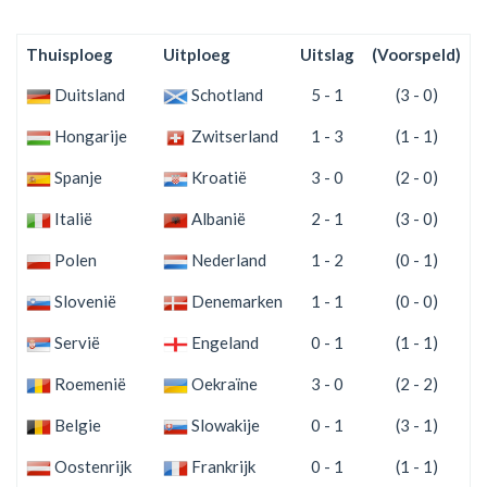
Thuisploeg
Uitploeg
Uitslag
(Voorspeld)
S
Duitsland
Schotland
5 - 1
(3 - 0)
Hongarije
Zwitserland
1 - 3
(1 - 1)
Spanje
Kroatië
3 - 0
(2 - 0)
Italië
Albanië
2 - 1
(3 - 0)
Polen
Nederland
1 - 2
(0 - 1)
Slovenië
Denemarken
1 - 1
(0 - 0)
Servië
Engeland
0 - 1
(1 - 1)
Roemenië
Oekraïne
3 - 0
(2 - 2)
Belgie
Slowakije
0 - 1
(3 - 1)
Oostenrijk
Frankrijk
0 - 1
(1 - 1)