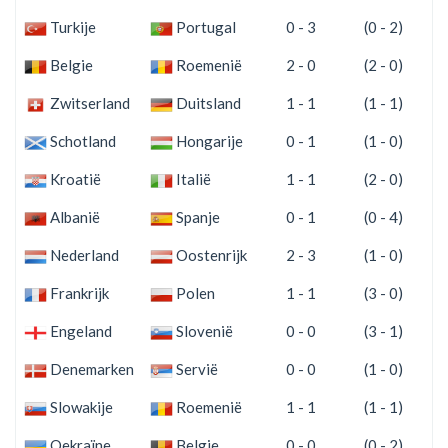
Turkije
Portugal
0 - 3
(0 - 2)
Belgie
Roemenië
2 - 0
(2 - 0)
Zwitserland
Duitsland
1 - 1
(1 - 1)
Schotland
Hongarije
0 - 1
(1 - 0)
Kroatië
Italië
1 - 1
(2 - 0)
Albanië
Spanje
0 - 1
(0 - 4)
Nederland
Oostenrijk
2 - 3
(1 - 0)
Frankrijk
Polen
1 - 1
(3 - 0)
Engeland
Slovenië
0 - 0
(3 - 1)
Denemarken
Servië
0 - 0
(1 - 0)
Slowakije
Roemenië
1 - 1
(1 - 1)
Oekraïne
Belgie
0 - 0
(0 - 2)