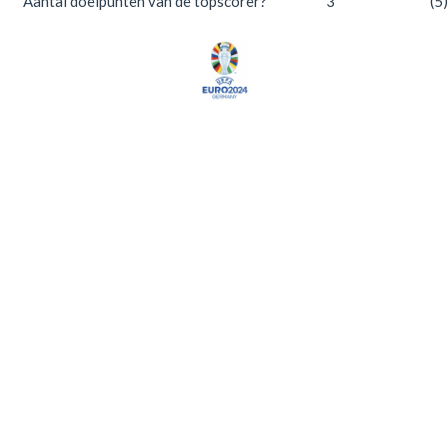
Aantal doelpunten van de topscorer?
3
(5)